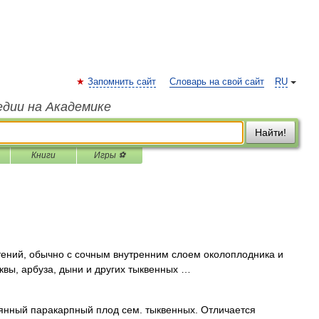
Запомнить сайт
Словарь на свой сайт
RU
едии на Академике
Найти!
Книги
Игры ⚽
ений, обычно с сочным внутренним слоем околоплодника и
вы, арбуза, дыни и других тыквенных …
янный паракарпный плод сем. тыквенных. Отличается