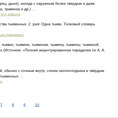
урец, дыня), иногда с наружным более твердым и даже
а, травянка и др.) …
и И.А. Ефрона
тва тыквенных. 2. разг. Одна тыква. Толковый словарь
зыка Ефремовой
тыквин, тыквине, тыквинам, тыквину, тыквины, тыквиной,
ах (Источник: «Полная акцентуированная парадигма по А. А.
, обычно с сочным внутр. слоем околоплодника и твёрдым
. тыквенных …
рь
7
8
9
10