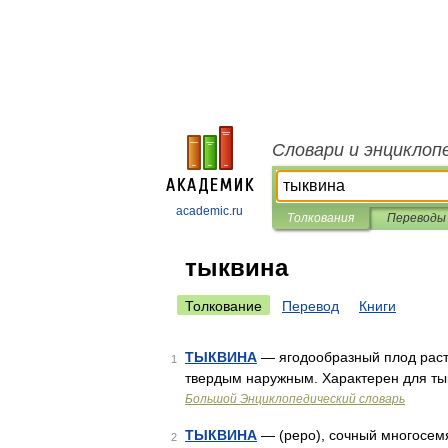
Словари и энциклоп
academic.ru
Толкования
Переводы
тыквина
Толкование
Перевод
Книги
ТЫКВИНА
— ягодообразный плод раст
1
твердым наружным. Характерен для тык
Большой Энциклопедический словарь
ТЫКВИНА
— (реро), сочный многосем
2