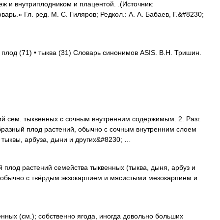
 и внутриплодником и плацентой. .(Источник:
рь.» Гл. ред. М. С. Гиляров; Редкол.: А. А. Бабаев, Г.&#8230;
 плод (71) • тыква (31) Словарь синонимов ASIS. В.Н. Тришин.
ий сем. тыквенных с сочным внутренним содержимым. 2. Разг.
ообразный плод растений, обычно с сочным внутренним слоем
тыквы, арбуза, дыни и других&#8230; …
д растений семейства тыквенных (тыква, дыня, арбуз и
, обычно с твёрдым экзокарпием и мясистыми мезокарпием и
ных (см.); собственно ягода, иногда довольно больших