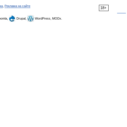
ка
,
Реклама на сайте
18+
omla,
Drupal,
WordPress, MODx.