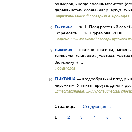
размеров, иногда сплошь мясистая (ог
деревянистым слоем (напр. арбуз, тыкв
Энциклопедический словарь Ф.А. Брокгауза 
Тыквина
— ж. 1. Плод растений семейс
8
Ефремовой. Т. Ф. Ефремова. 2000 …
Современный толковый словарь русского я
тыквина
— тыквина, тыквины, тыквины, 
9
тыквиною, тыквинами, тыквине, тыквин
Зализняку») …
Формы слов
ТЫКВИНА
— ягодообразный плод р ний
10
наружным. У тыквы, арбуза, дыни и др
Естествознание. Энциклопедический слова
Страницы
Следующая
→
1
2
3
4
5
6