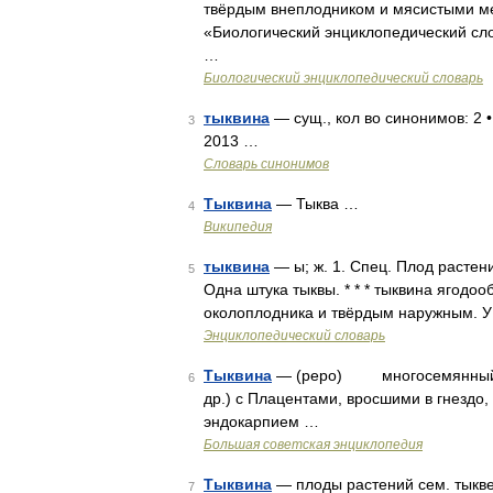
твёрдым внеплодником и мясистыми меж
«Биологический энциклопедический слова
…
Биологический энциклопедический словарь
тыквина
— сущ., кол во синонимов: 2 •
3
2013 …
Словарь синонимов
Тыквина
— Тыква …
4
Википедия
тыквина
— ы; ж. 1. Спец. Плод растен
5
Одна штука тыквы. * * * тыквина ягод
околоплодника и твёрдым наружным. У 
Энциклопедический словарь
Тыквина
— (pepo) многосемянный пло
6
др.) с Плацентами, вросшими в гнездо
эндокарпием …
Большая советская энциклопедия
Тыквина
— плоды растений сем. тыквен
7